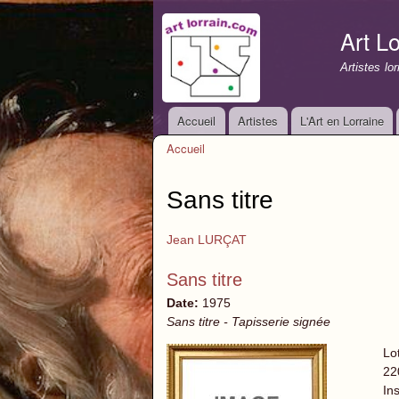
Art Lo
Artistes lo
Accueil
Artistes
L'Art en Lorraine
Menu principal
Accueil
Vous êtes ici
Sans titre
Jean LURÇAT
Sans titre
Date:
1975
Sans titre - Tapisserie signée
Lo
22
Ins