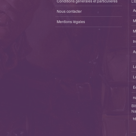
Conditions générales et particulieres
LI
A
Nous contacter
M
Mentions légales
M
I
A
L
L
E
n
Bi
Na
h