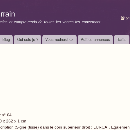
Aller au
contenu
rrain
principal
51
rrains et compte-rendu de toutes les ventes les concernant
Blog
Qui suis-je ?
Vous recherchez
Petites annonces
Tarifs
t n° 64
0 x 262 x 1 cm.
cription :Signé (tissé) dans le coin supérieur droit : LURCAT. Également