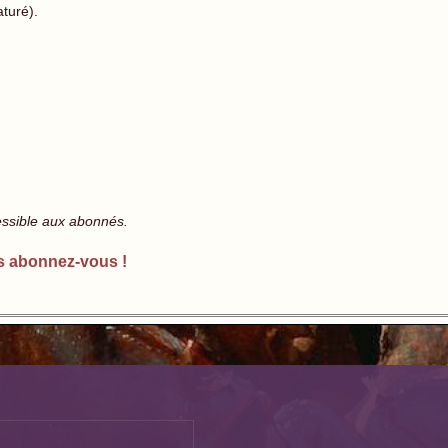
aturé).
essible aux abonnés.
s abonnez-vous !