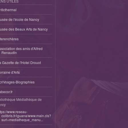
ENS UTILES
nticthermal
usée de l'école de Nancy
usée des Beaux Arts de Nancy
nterenchères
ssociation des amis d'Alfred
Renaudin
a Gazette de l'Hotel Drouot
orraine d'Arts
criVosges-Biographies
abecor.fr
bliothèque Médiathèque de
ncy
ttps://www.reseau-
colibris.fr/iguana/www.main.cls?
surl=mediatheque_manu...