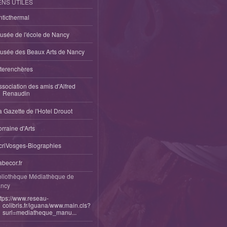
ENS UTILES
nticthermal
usée de l'école de Nancy
usée des Beaux Arts de Nancy
nterenchères
ssociation des amis d'Alfred
Renaudin
a Gazette de l'Hotel Drouot
orraine d'Arts
criVosges-Biographies
abecor.fr
bliothèque Médiathèque de
ncy
ttps://www.reseau-
colibris.fr/iguana/www.main.cls?
surl=mediatheque_manu...