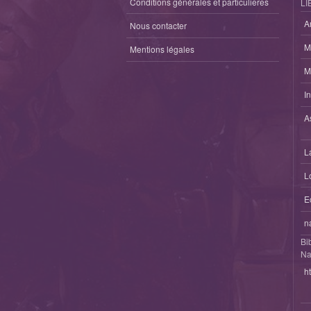
Conditions générales et particulieres
LI
A
Nous contacter
M
Mentions légales
M
I
A
L
L
E
n
Bi
Na
h