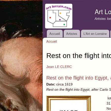
Art Lo
Artistes lo
Accueil
Artistes
L'Art en Lorraine
Menu principal
Accueil
Vous êtes ici
Rest on the flight in
Jean LE CLERC
Rest on the flight into Egypt,
Date:
circa 1619
Rest on the flight into Egypt, after Carlo
lo
31
No