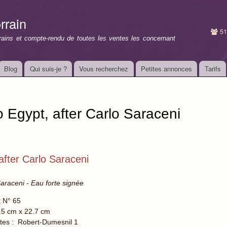
Aller au
contenu
rrain
principal
51
rrains et compte-rendu de toutes les ventes les concernant
Blog
Qui suis-je ?
Vous recherchez
Petites annonces
Tarifs
to Egypt, after Carlo Saraceni
 after Carlo Saraceni
 Saraceni - Eau forte signée
t N° 65
.5 cm x 22.7 cm
tes : Robert-Dumesnil 1