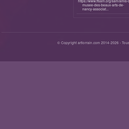
https://www.ffsam.org/sam/amis-
musee-des-beaux-arts-de-
nancy-associat...
© Copyright artlorrain.com 2014-
2026
- Tous