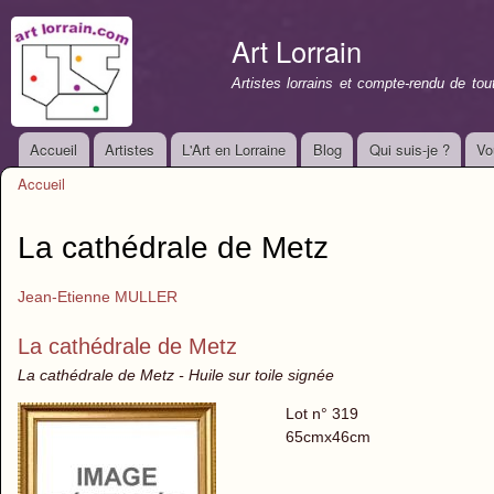
All
con
Art Lorrain
prin
Artistes lorrains et compte-rendu de to
Accueil
Artistes
L'Art en Lorraine
Blog
Qui suis-je ?
Vo
Menu principal
Accueil
Vous êtes ici
La cathédrale de Metz
Jean-Etienne MULLER
La cathédrale de Metz
La cathédrale de Metz - Huile sur toile signée
Lot n° 319
65cmx46cm