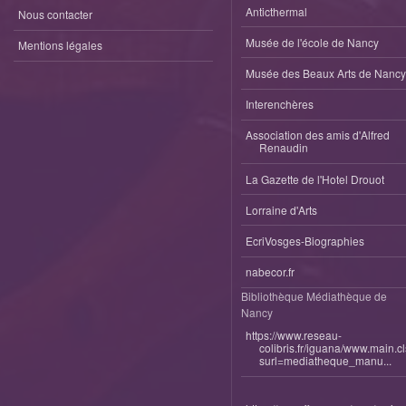
Anticthermal
Nous contacter
Musée de l'école de Nancy
Mentions légales
Musée des Beaux Arts de Nancy
Interenchères
Association des amis d'Alfred
Renaudin
La Gazette de l'Hotel Drouot
Lorraine d'Arts
EcriVosges-Biographies
nabecor.fr
Bibliothèque Médiathèque de
Nancy
https://www.reseau-
colibris.fr/iguana/www.main.c
surl=mediatheque_manu...