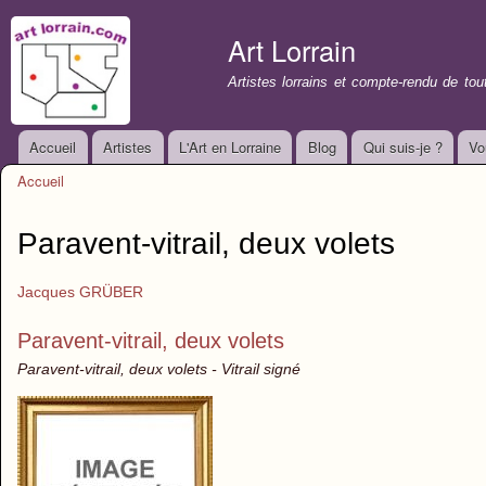
All
con
Art Lorrain
prin
Artistes lorrains et compte-rendu de to
Accueil
Artistes
L'Art en Lorraine
Blog
Qui suis-je ?
Vo
Menu principal
Accueil
Vous êtes ici
Paravent-vitrail, deux volets
Jacques GRÜBER
Paravent-vitrail, deux volets
Paravent-vitrail, deux volets - Vitrail signé