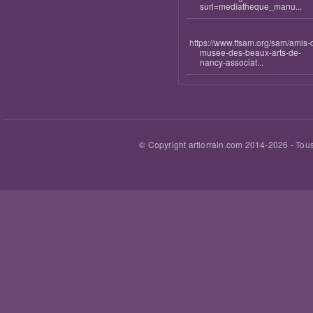
surl=mediatheque_manu...
https://www.ffsam.org/sam/amis-
musee-des-beaux-arts-de-
nancy-associat...
© Copyright artlorrain.com 2014-
2026
- Tous