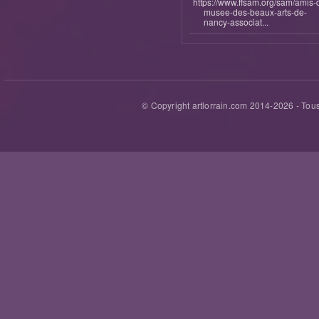
https://www.ffsam.org/sam/amis-
musee-des-beaux-arts-de-
nancy-associat...
© Copyright artlorrain.com 2014-
2026
- Tous