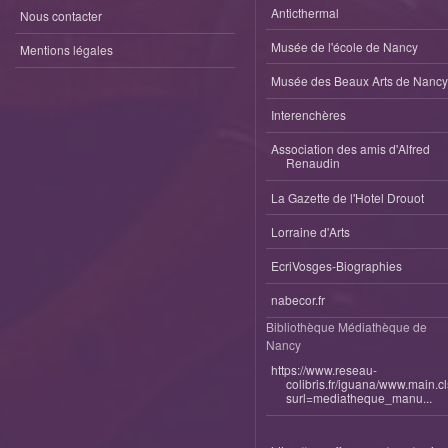
Anticthermal
Nous contacter
Musée de l'école de Nancy
Mentions légales
Musée des Beaux Arts de Nancy
Interenchères
Association des amis d'Alfred
Renaudin
La Gazette de l'Hotel Drouot
Lorraine d'Arts
EcriVosges-Biographies
nabecor.fr
Bibliothèque Médiathèque de
Nancy
https://www.reseau-
colibris.fr/iguana/www.main.c
surl=mediatheque_manu...