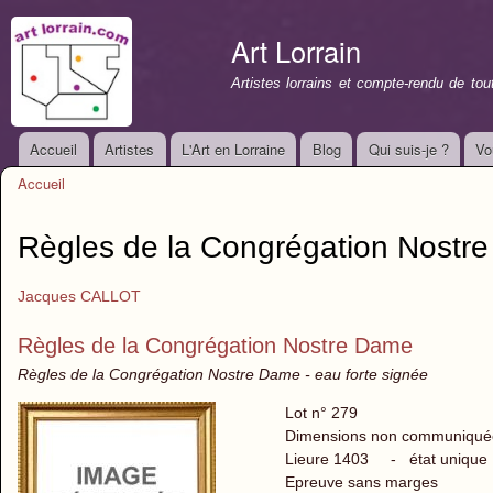
All
con
Art Lorrain
prin
Artistes lorrains et compte-rendu de to
Accueil
Artistes
L'Art en Lorraine
Blog
Qui suis-je ?
Vo
Menu principal
Accueil
Vous êtes ici
Règles de la Congrégation Nostr
Jacques CALLOT
Règles de la Congrégation Nostre Dame
Règles de la Congrégation Nostre Dame - eau forte signée
Lot n° 279
Dimensions non communiqué
Lieure 1403 - état uniqu
Epreuve sans marges