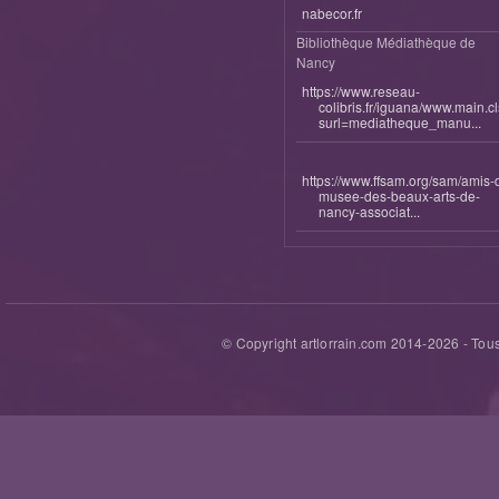
nabecor.fr
Bibliothèque Médiathèque de
Nancy
https://www.reseau-
colibris.fr/iguana/www.main.c
surl=mediatheque_manu...
https://www.ffsam.org/sam/amis-
musee-des-beaux-arts-de-
nancy-associat...
© Copyright artlorrain.com 2014-
2026
- Tous