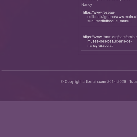
Nancy
https://www.reseau-
colibris.fr/iguana/www.main.c
surl=mediatheque_manu...
https://www.ffsam.org/sam/amis-
musee-des-beaux-arts-de-
nancy-associat...
© Copyright artlorrain.com 2014-
2026
- Tous