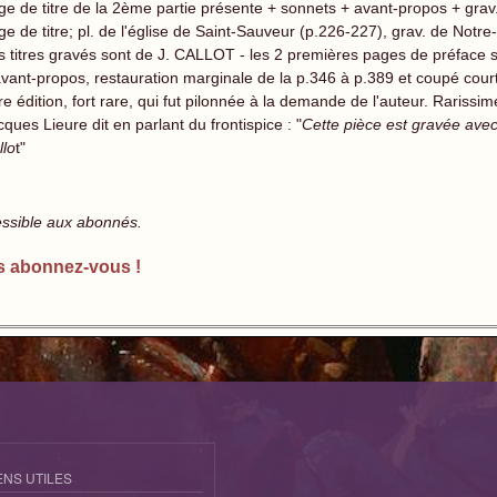
ge de titre de la 2ème partie présente + sonnets + avant-propos + gra
ge de titre; pl. de l'église de Saint-Sauveur (p.226-227), grav. de Notr
s titres gravés sont de J. CALLOT - les 2 premières pages de préface s
vant-propos, restauration marginale de la p.346 à p.389 et coupé court d
e édition, fort rare, qui fut pilonnée à la demande de l'auteur. Rarissim
ques Lieure dit en parlant du frontispice : "
Cette pièce est gravée avec
llo
t"
essible aux abonnés.
s abonnez-vous !
ENS UTILES