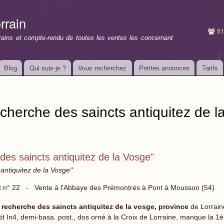
Aller au
contenu
rrain
principal
51
rrains et compte-rendu de toutes les ventes les concernant
Blog
Qui suis-je ?
Vous recherchez
Petites annonces
Tarifs
echerche des saincts antiquitez de l
des saincts antiquitez de la Vosge"
antiquitez de la Vosge"
t n° 22 - Vente à l'Abbaye des Prémontrés à Pont à Mousson (54)
 recherche des saincts antiquitez de la vosge, province
de Lorraine
tit In4, demi-basa. post., dos orné à la Croix de Lorraine, manque la 1è