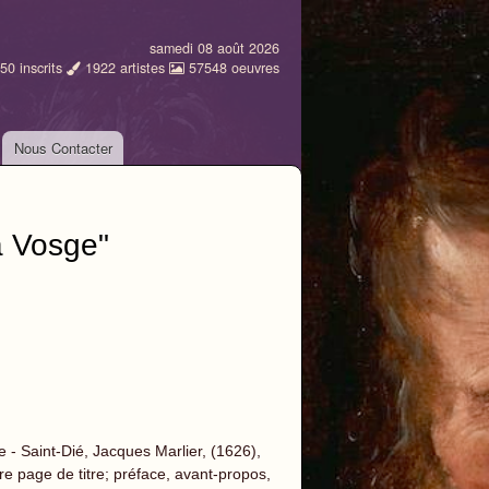
samedi 08 août 2026
50
inscrits
1922
artistes
57548
oeuvres
Nous Contacter
a Vosge"
 - Saint-Dié, Jacques Marlier, (1626),
re page de titre; préface, avant-propos,