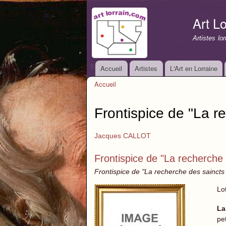
Art Lo
Artistes lo
Accueil
Artistes
L'Art en Lorraine
Menu principal
Accueil
Vous êtes ici
Frontispice de "La r
Jacques CALLOT
Frontispice de "La recherche 
Frontispice de "La recherche des saincts 
Lo
La
pe