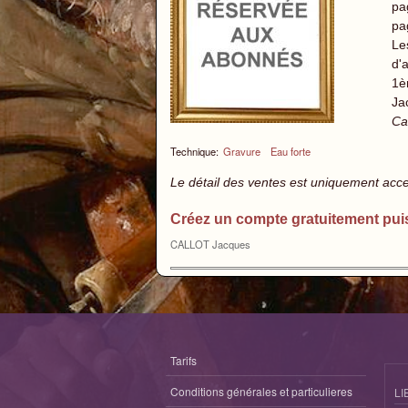
pa
pa
Le
d'a
1èr
Jac
Ca
Technique:
Gravure
Eau forte
Le détail des ventes est uniquement acc
Créez un compte gratuitement pui
CALLOT Jacques
Tarifs
Conditions générales et particulieres
LI