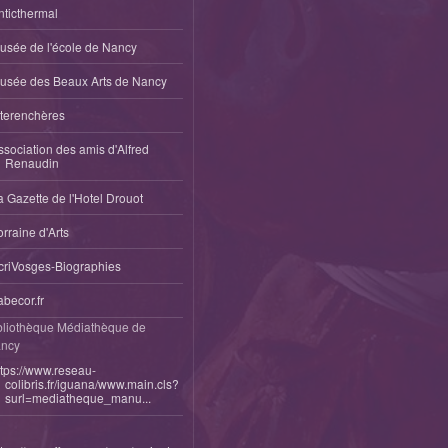
nticthermal
usée de l'école de Nancy
usée des Beaux Arts de Nancy
nterenchères
ssociation des amis d'Alfred
Renaudin
a Gazette de l'Hotel Drouot
orraine d'Arts
criVosges-Biographies
abecor.fr
bliothèque Médiathèque de
ncy
ttps://www.reseau-
colibris.fr/iguana/www.main.cls?
surl=mediatheque_manu...