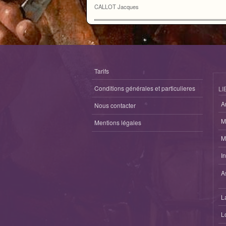
CALLOT Jacques
Tarifs
Conditions générales et particulieres
LI
A
Nous contacter
M
Mentions légales
M
I
A
L
L