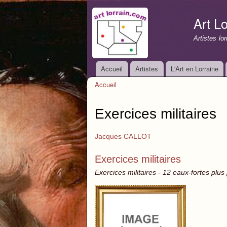
Art Lo
Artistes lo
Accueil
Artistes
L'Art en Lorraine
Menu principal
Accueil
Vous êtes ici
Exercices militaires
Jacques CALLOT
Exercices militaires
Exercices militaires - 12 eaux-fortes plus