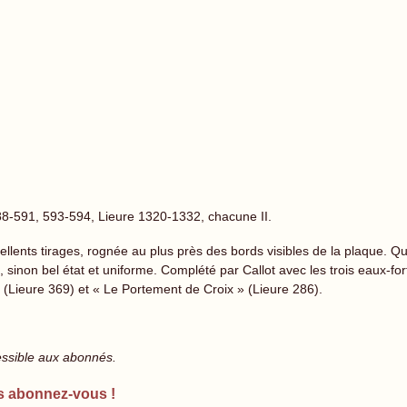
8-591, 593-594, Lieure 1320-1332, chacune II.
llents tirages, rognée au plus près des bords visibles de la plaque. Q
e, sinon bel état et uniforme. Complété par Callot avec les trois eaux-f
 » (Lieure 369) et « Le Portement de Croix » (Lieure 286).
essible aux abonnés.
s abonnez-vous !