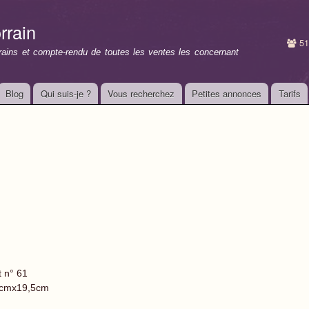
Aller au
contenu
rrain
principal
51
rrains et compte-rendu de toutes les ventes les concernant
Blog
Qui suis-je ?
Vous recherchez
Petites annonces
Tarifs
t n° 61
cmx19,5cm