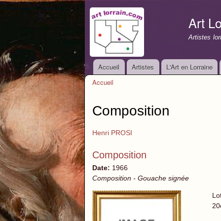
Art Lo
Artistes lo
Accueil
Artistes
L'Art en Lorraine
Menu principal
Accueil
Vous êtes ici
Composition
Henri PROSI
Composition
Date:
1966
Composition - Gouache signée
Lo
20