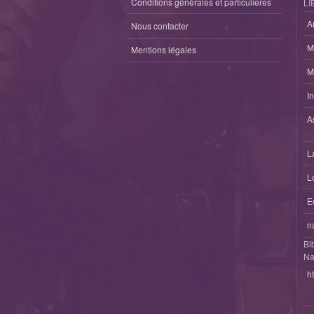
Conditions générales et particulieres
LI
A
Nous contacter
M
Mentions légales
M
I
A
L
L
E
n
Bi
Na
h