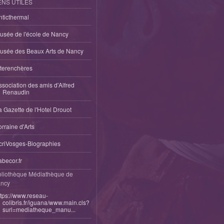
ENS UTILES
nticthermal
usée de l'école de Nancy
usée des Beaux Arts de Nancy
nterenchères
ssociation des amis d'Alfred
Renaudin
a Gazette de l'Hotel Drouot
orraine d'Arts
criVosges-Biographies
abecor.fr
bliothèque Médiathèque de
ncy
ttps://www.reseau-
colibris.fr/iguana/www.main.cls?
surl=mediatheque_manu...