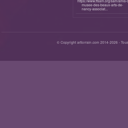
https://www.ffsam.org/sam/amis-
musee-des-beaux-arts-de-
nancy-associat...
© Copyright artlorrain.com 2014-
2026
- Tous