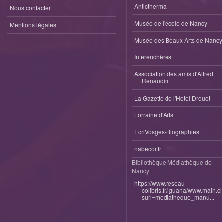
Anticthermal
Nous contacter
Musée de l'école de Nancy
Mentions légales
Musée des Beaux Arts de Nancy
Interenchères
Association des amis d'Alfred
Renaudin
La Gazette de l'Hotel Drouot
Lorraine d'Arts
EcriVosges-Biographies
nabecor.fr
Bibliothèque Médiathèque de
Nancy
https://www.reseau-
colibris.fr/iguana/www.main.c
surl=mediatheque_manu...