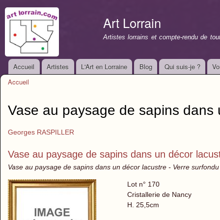
All
con
Art Lorrain
prin
Artistes lorrains et compte-rendu de to
Accueil
Artistes
L'Art en Lorraine
Blog
Qui suis-je ?
Vo
Menu principal
Accueil
Vous êtes ici
Vase au paysage de sapins dans u
Georges RASPILLER
Vase au paysage de sapins dans un décor lacus
Vase au paysage de sapins dans un décor lacustre - Verre surfondu in
Lot n° 170
Cristallerie de Nancy
H. 25,5cm