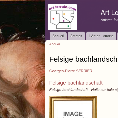
Art Lo
Artistes lo
Accueil
Artistes
L'Art en Lorraine
Menu principal
Accueil
Vous êtes ici
Felsige bachlandsch
Georges-Pierre SERRIER
Felsige bachlandschaft
Felsige bachlandschaft - Huile sur toile s