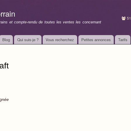
Aller au
contenu
rrain
principal
51
rrains et compte-rendu de toutes les ventes les concernant
Blog
Qui suis-je ?
Vous recherchez
Petites annonces
Tarifs
aft
ignée