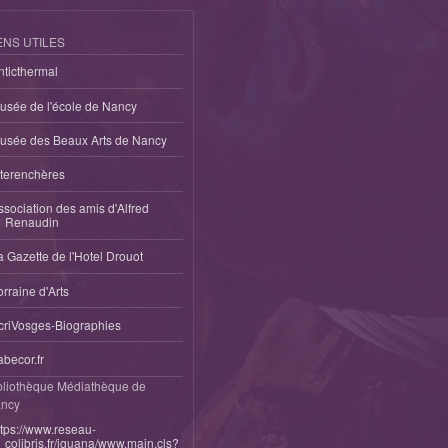
ENS UTILES
nticthermal
usée de l'école de Nancy
usée des Beaux Arts de Nancy
nterenchères
ssociation des amis d'Alfred
Renaudin
a Gazette de l'Hotel Drouot
orraine d'Arts
criVosges-Biographies
abecor.fr
bliothèque Médiathèque de
ncy
ttps://www.reseau-
colibris.fr/iguana/www.main.cls?