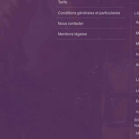
Tarifs
Conditions générales et particulieres
LI
A
Nous contacter
M
Mentions légales
M
I
A
L
L
E
n
Bi
Na
h