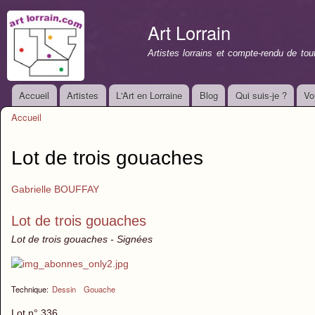
All
con
Art Lorrain
prin
Artistes lorrains et compte-rendu de to
Accueil
Artistes
L'Art en Lorraine
Blog
Qui suis-je ?
Vo
Menu principal
Accueil
Vous êtes ici
Lot de trois gouaches
Gabrielle BOUFFAY
Lot de trois gouaches
Lot de trois gouaches - Signées
Technique:
Dessin
Gouache
Lot n° 336