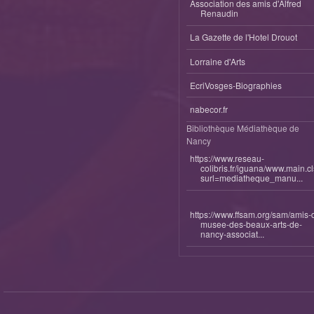
Association des amis d'Alfred
Renaudin
La Gazette de l'Hotel Drouot
Lorraine d'Arts
EcriVosges-Biographies
nabecor.fr
Bibliothèque Médiathèque de
Nancy
https://www.reseau-
colibris.fr/iguana/www.main.c
surl=mediatheque_manu...
https://www.ffsam.org/sam/amis-
musee-des-beaux-arts-de-
nancy-associat...