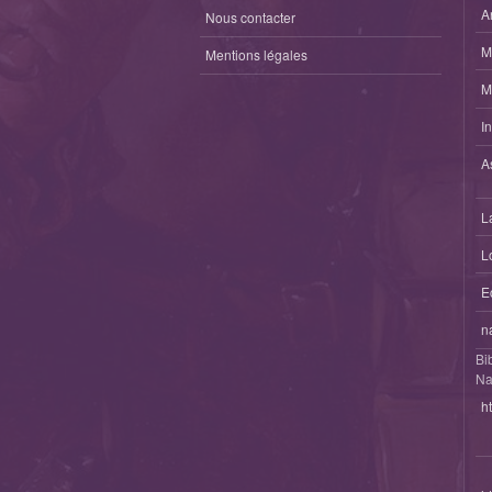
A
Nous contacter
M
Mentions légales
M
I
A
L
L
E
n
Bi
Na
h