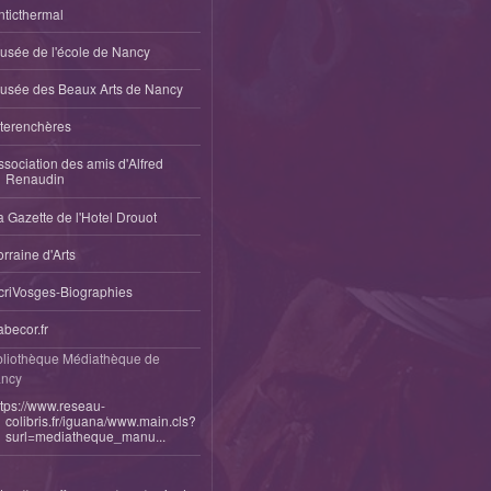
nticthermal
usée de l'école de Nancy
usée des Beaux Arts de Nancy
nterenchères
ssociation des amis d'Alfred
Renaudin
a Gazette de l'Hotel Drouot
orraine d'Arts
criVosges-Biographies
abecor.fr
bliothèque Médiathèque de
ncy
ttps://www.reseau-
colibris.fr/iguana/www.main.cls?
surl=mediatheque_manu...