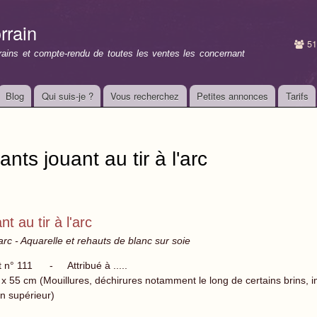
Aller au
contenu
rrain
principal
51
rrains et compte-rendu de toutes les ventes les concernant
Blog
Qui suis-je ?
Vous recherchez
Petites annonces
Tarifs
ants jouant au tir à l'arc
t au tir à l'arc
l'arc - Aquarelle et rehauts de blanc sur soie
t n° 111 - Attribué à .....
 x 55 cm (Mouillures, déchirures notamment le long de certains brins, 
in supérieur)