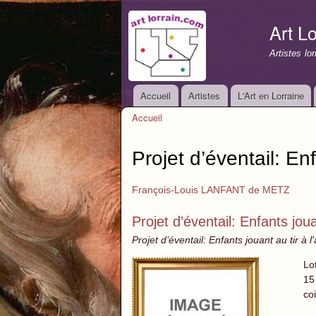
Art Lo
Artistes lo
Accueil
Artistes
L'Art en Lorraine
Menu principal
Accueil
Vous êtes ici
Projet d’éventail: Enf
François-Louis LANFANT de METZ
Projet d’éventail: Enfants jouan
Projet d’éventail: Enfants jouant au tir à 
Lo
15
co