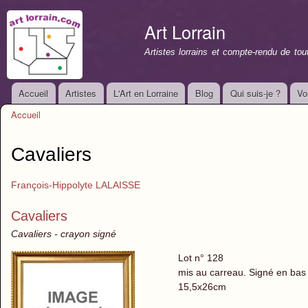
All
con
Art Lorrain
prin
Artistes lorrains et compte-rendu de to
Accueil
Artistes
L'Art en Lorraine
Blog
Qui suis-je ?
Vo
Menu principal
Accueil
Vous êtes ici
Cavaliers
François-Hippolyte LALAISSE
Cavaliers
Cavaliers - crayon signé
Lot n° 128
mis au carreau. Signé en bas à
15,5x26cm