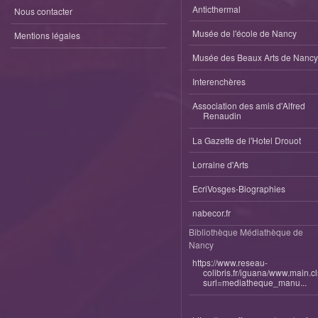
Anticthermal
Nous contacter
Musée de l'école de Nancy
Mentions légales
Musée des Beaux Arts de Nancy
Interenchères
Association des amis d'Alfred
Renaudin
La Gazette de l'Hotel Drouot
Lorraine d'Arts
EcriVosges-Biographies
nabecor.fr
Bibliothèque Médiathèque de
Nancy
https://www.reseau-
colibris.fr/iguana/www.main.c
surl=mediatheque_manu...