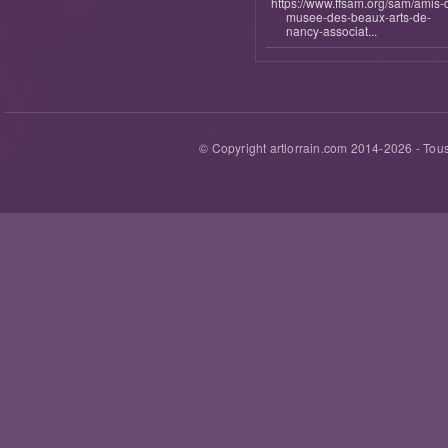
https://www.ffsam.org/sam/amis-
musee-des-beaux-arts-de-
nancy-associat...
© Copyright artlorrain.com 2014-
2026
- Tous