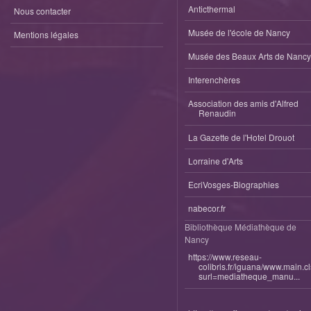
Anticthermal
Nous contacter
Musée de l'école de Nancy
Mentions légales
Musée des Beaux Arts de Nancy
Interenchères
Association des amis d'Alfred
Renaudin
La Gazette de l'Hotel Drouot
Lorraine d'Arts
EcriVosges-Biographies
nabecor.fr
Bibliothèque Médiathèque de
Nancy
https://www.reseau-
colibris.fr/iguana/www.main.c
surl=mediatheque_manu...