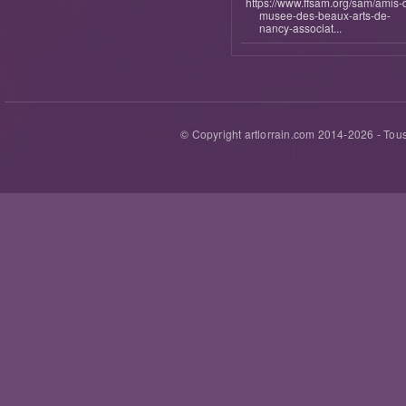
https://www.ffsam.org/sam/amis-
musee-des-beaux-arts-de-
nancy-associat...
© Copyright artlorrain.com 2014-
2026
- Tous