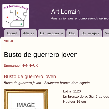
All
con
Art Lorrain
prin
Artistes lorrains et compte-rendu de to
Accueil
Artistes
L'Art en Lorraine
Blog
Qui suis-je ?
Vo
Menu principal
Accueil
Vous êtes ici
Busto de guerrero joven
Emmanuel HANNAUX
Busto de guerrero joven
Busto de guerrero joven - Sculpture bronze doré signée
Lot n° 1120
En bronze doré. Signé au dos 
Hauteur 16 cm