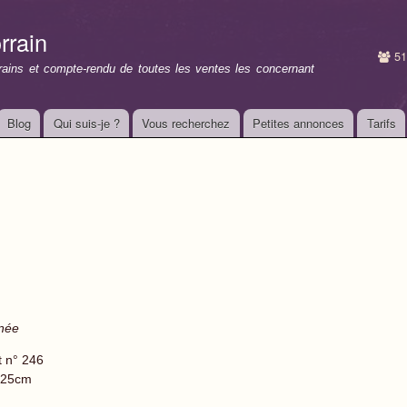
Aller au
contenu
rrain
principal
51
rrains et compte-rendu de toutes les ventes les concernant
Blog
Qui suis-je ?
Vous recherchez
Petites annonces
Tarifs
gnée
t n° 246
 25cm