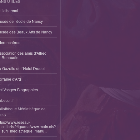
ENS UTILES
nticthermal
usée de l'école de Nancy
usée des Beaux Arts de Nancy
nterenchères
ssociation des amis d'Alfred
Renaudin
a Gazette de l'Hotel Drouot
orraine d'Arts
criVosges-Biographies
abecor.fr
bliothèque Médiathèque de
ncy
ttps://www.reseau-
colibris.fr/iguana/www.main.cls?
surl=mediatheque_manu...