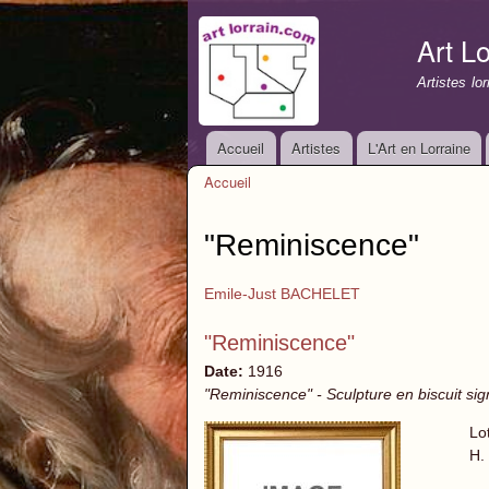
Art Lo
Artistes lo
Accueil
Artistes
L'Art en Lorraine
Menu principal
Accueil
Vous êtes ici
"Reminiscence"
Emile-Just BACHELET
"Reminiscence"
Date:
1916
"Reminiscence" - Sculpture en biscuit si
Lo
H.