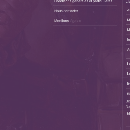
Conditions générales et particulieres
LI
A
Nous contacter
M
Mentions légales
M
I
A
L
L
E
n
Bi
Na
h