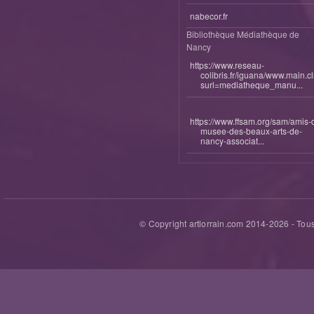
nabecor.fr
Bibliothèque Médiathèque de
Nancy
https://www.reseau-
colibris.fr/iguana/www.main.c
surl=mediatheque_manu...
https://www.ffsam.org/sam/amis-
musee-des-beaux-arts-de-
nancy-associat...
© Copyright artlorrain.com 2014-
2026
- Tous