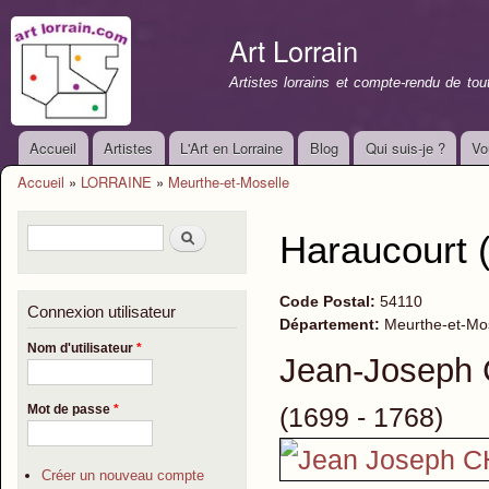
All
con
Art Lorrain
prin
Artistes lorrains et compte-rendu de to
Accueil
Artistes
L'Art en Lorraine
Blog
Qui suis-je ?
Vo
Menu principal
Accueil
»
LORRAINE
»
Meurthe-et-Moselle
Vous êtes ici
Formulaire de recherche
Rechercher
Haraucourt 
Code Postal:
54110
Connexion utilisateur
Département:
Meurthe-et-Mo
Nom d'utilisateur
*
Jean-Josep
(1699 - 1768)
Mot de passe
*
Créer un nouveau compte