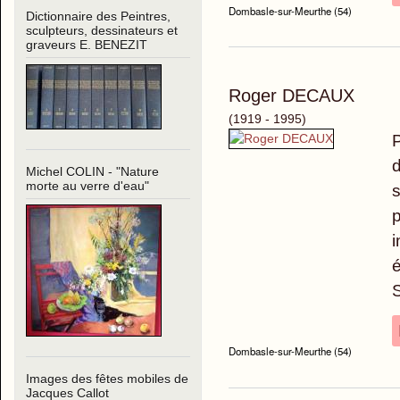
Dombasle-sur-Meurthe (54)
Dictionnaire des Peintres,
sculpteurs, dessinateurs et
graveurs E. BENEZIT
Roger DECAUX
(1919 - 1995)
P
d
Michel COLIN - "Nature
morte au verre d'eau"
s
p
i
é
S
Dombasle-sur-Meurthe (54)
Images des fêtes mobiles de
Jacques Callot