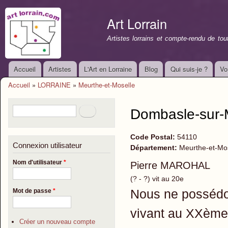
All
con
Art Lorrain
prin
Artistes lorrains et compte-rendu de to
Accueil
Artistes
L'Art en Lorraine
Blog
Qui suis-je ?
Vo
Menu principal
Accueil
»
LORRAINE
»
Meurthe-et-Moselle
Vous êtes ici
Formulaire de recherche
Rechercher
Dombasle-sur-
Code Postal:
54110
Connexion utilisateur
Département:
Meurthe-et-Mo
Nom d'utilisateur
*
Pierre MAROHAL
(? - ?) vit au 20e
Nous ne possédo
Mot de passe
*
vivant au XXème s
Créer un nouveau compte