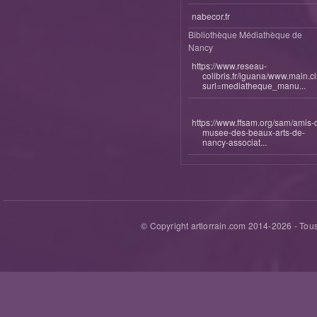
nabecor.fr
Bibliothèque Médiathèque de
Nancy
https://www.reseau-
colibris.fr/iguana/www.main.c
surl=mediatheque_manu...
https://www.ffsam.org/sam/amis-
musee-des-beaux-arts-de-
nancy-associat...
© Copyright artlorrain.com 2014-
2026
- Tous