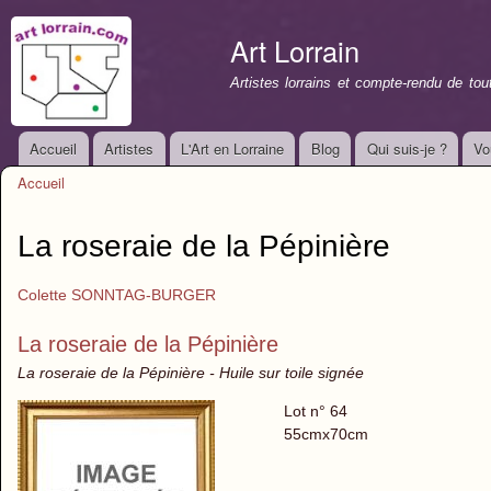
All
con
Art Lorrain
prin
Artistes lorrains et compte-rendu de to
Accueil
Artistes
L'Art en Lorraine
Blog
Qui suis-je ?
Vo
Menu principal
Accueil
Vous êtes ici
La roseraie de la Pépinière
Colette SONNTAG-BURGER
La roseraie de la Pépinière
La roseraie de la Pépinière - Huile sur toile signée
Lot n° 64
55cmx70cm