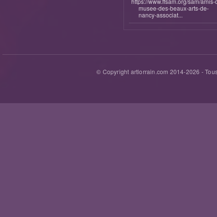
https://www.ffsam.org/sam/amis-
musee-des-beaux-arts-de-
nancy-associat...
© Copyright artlorrain.com 2014-
2026
- Tous