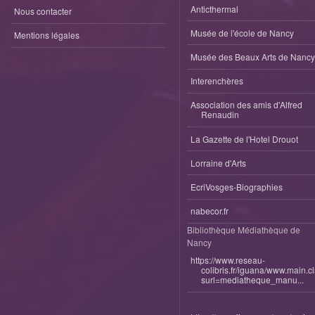
Anticthermal
Nous contacter
Musée de l'école de Nancy
Mentions légales
Musée des Beaux Arts de Nancy
Interenchères
Association des amis d'Alfred
Renaudin
La Gazette de l'Hotel Drouot
Lorraine d'Arts
EcriVosges-Biographies
nabecor.fr
Bibliothèque Médiathèque de
Nancy
https://www.reseau-
colibris.fr/iguana/www.main.c
surl=mediatheque_manu...