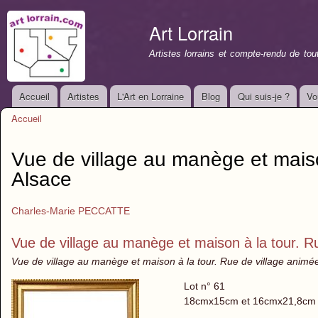
All
con
Art Lorrain
prin
Artistes lorrains et compte-rendu de to
Accueil
Artistes
L'Art en Lorraine
Blog
Qui suis-je ?
Vo
Menu principal
Accueil
Vous êtes ici
Vue de village au manège et maiso
Alsace
Charles-Marie PECCATTE
Vue de village au manège et maison à la tour. R
Vue de village au manège et maison à la tour. Rue de village animé
Lot n° 61
18cmx15cm et 16cmx21,8cm