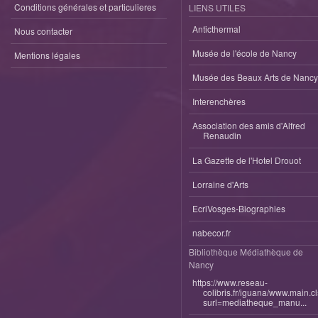
Conditions générales et particulieres
LIENS UTILES
Anticthermal
Nous contacter
Musée de l'école de Nancy
Mentions légales
Musée des Beaux Arts de Nancy
Interenchères
Association des amis d'Alfred
Renaudin
La Gazette de l'Hotel Drouot
Lorraine d'Arts
EcriVosges-Biographies
nabecor.fr
Bibliothèque Médiathèque de
Nancy
https://www.reseau-
colibris.fr/iguana/www.main.c
surl=mediatheque_manu...