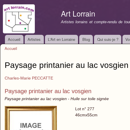
All
con
Art Lorrain
prin
Artistes lorrains et compte-rendu de to
Accueil
Artistes
L'Art en Lorraine
Blog
Qui suis-je ?
Vo
Menu principal
Accueil
Vous êtes ici
Paysage printanier au lac vosgien
Charles-Marie PECCATTE
Paysage printanier au lac vosgien
Paysage printanier au lac vosgien - Huile sur toile signée
Lot n° 277
46cmx55cm