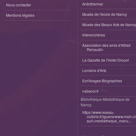
Anticthermal
Nous contacter
Musée de l'école de Nancy
Mentions légales
Musée des Beaux Arts de Nancy
Interenchères
Association des amis d'Alfred
Renaudin
La Gazette de l'Hotel Drouot
Lorraine d'Arts
EcriVosges-Biographies
nabecor.fr
Bibliothèque Médiathèque de
Nancy
https://www.reseau-
colibris.fr/iguana/www.main.c
surl=mediatheque_manu...