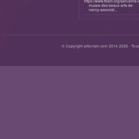
https://www.ffsam.org/sam/amis-
musee-des-beaux-arts-de-
nancy-associat...
© Copyright artlorrain.com 2014-
2026
- Tous