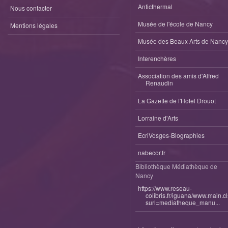
Anticthermal
Nous contacter
Musée de l'école de Nancy
Mentions légales
Musée des Beaux Arts de Nancy
Interenchères
Association des amis d'Alfred
Renaudin
La Gazette de l'Hotel Drouot
Lorraine d'Arts
EcriVosges-Biographies
nabecor.fr
Bibliothèque Médiathèque de
Nancy
https://www.reseau-
colibris.fr/iguana/www.main.c
surl=mediatheque_manu...