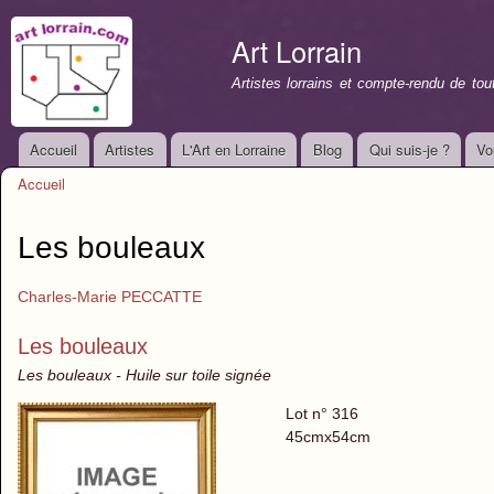
All
con
Art Lorrain
prin
Artistes lorrains et compte-rendu de to
Accueil
Artistes
L'Art en Lorraine
Blog
Qui suis-je ?
Vo
Menu principal
Accueil
Vous êtes ici
Les bouleaux
Charles-Marie PECCATTE
Les bouleaux
Les bouleaux - Huile sur toile signée
Lot n° 316
45cmx54cm