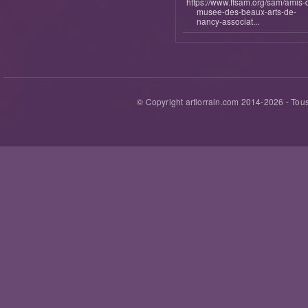
https://www.ffsam.org/sam/amis-
musee-des-beaux-arts-de-
nancy-associat...
© Copyright artlorrain.com 2014-
2026
- Tous