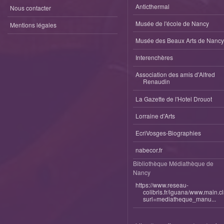
Anticthermal
Nous contacter
Musée de l'école de Nancy
Mentions légales
Musée des Beaux Arts de Nancy
Interenchères
Association des amis d'Alfred
Renaudin
La Gazette de l'Hotel Drouot
Lorraine d'Arts
EcriVosges-Biographies
nabecor.fr
Bibliothèque Médiathèque de
Nancy
https://www.reseau-
colibris.fr/iguana/www.main.c
surl=mediatheque_manu...