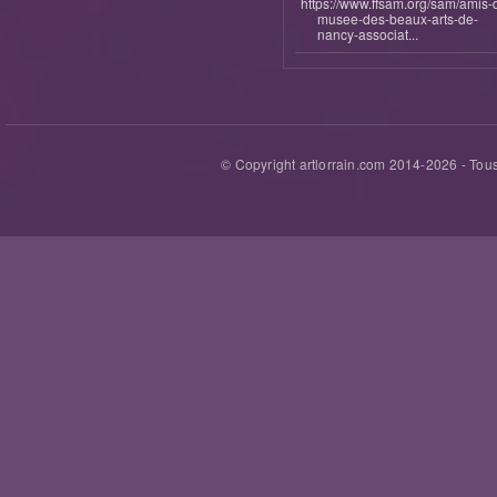
https://www.ffsam.org/sam/amis-
musee-des-beaux-arts-de-
nancy-associat...
© Copyright artlorrain.com 2014-
2026
- Tous