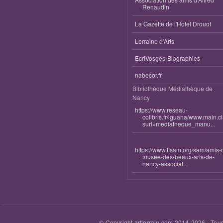
Renaudin
La Gazette de l'Hotel Drouot
Lorraine d'Arts
EcriVosges-Biographies
nabecor.fr
Bibliothèque Médiathèque de
Nancy
https://www.reseau-
colibris.fr/iguana/www.main.c
surl=mediatheque_manu...
https://www.ffsam.org/sam/amis-
musee-des-beaux-arts-de-
nancy-associat...
© Copyright artlorrain.com 2014-
2026
- Tous