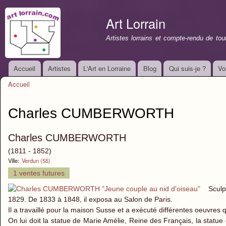
All
con
Art Lorrain
prin
Artistes lorrains et compte-rendu de to
Accueil
Artistes
L'Art en Lorraine
Blog
Qui suis-je ?
Vo
Menu principal
Accueil
Vous êtes ici
Charles CUMBERWORTH
Charles CUMBERWORTH
(1811 - 1852)
Ville:
Verdun (55)
1 ventes futures
Sculp
1829. De 1833 à 1848, il exposa au Salon de Paris.
Il a travaillé pour la maison Susse et a exécuté différentes oeuvres
On lui doit la statue de Marie Amélie, Reine des Français, la stat