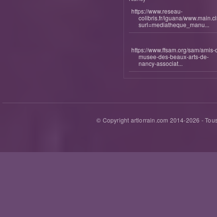
https://www.reseau-
colibris.fr/iguana/www.main.c
surl=mediatheque_manu...
https://www.ffsam.org/sam/amis-
musee-des-beaux-arts-de-
nancy-associat...
© Copyright artlorrain.com 2014-
2026
- Tous