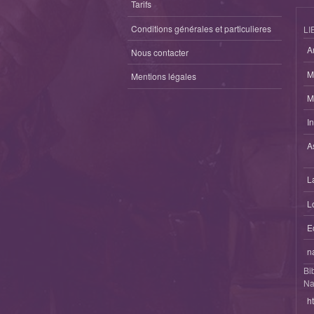
Tarifs
Conditions générales et particulieres
LI
A
Nous contacter
M
Mentions légales
M
I
A
L
L
E
n
Bi
Na
h