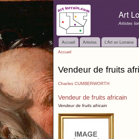
Art Lo
Artistes lo
Accueil
Artistes
L'Art en Lorraine
Menu principal
Accueil
Vous êtes ici
Vendeur de fruits afr
Charles CUMBERWORTH
Vendeur de fruits africain
Vendeur de fruits africain