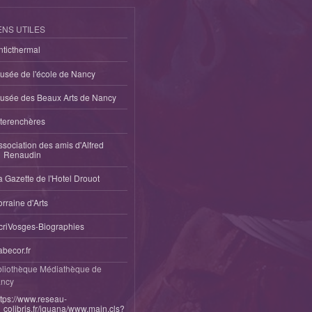
ENS UTILES
nticthermal
usée de l'école de Nancy
usée des Beaux Arts de Nancy
nterenchères
ssociation des amis d'Alfred
Renaudin
a Gazette de l'Hotel Drouot
orraine d'Arts
criVosges-Biographies
abecor.fr
bliothèque Médiathèque de
ncy
ttps://www.reseau-
colibris.fr/iguana/www.main.cls?