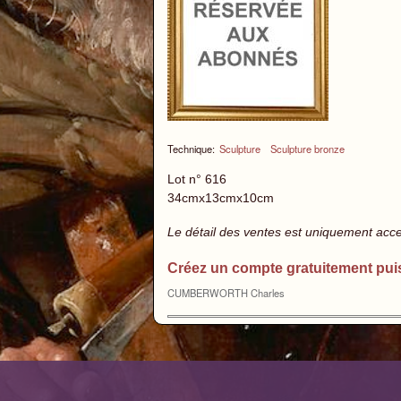
Technique:
Sculpture
Sculpture bronze
Lot n° 616
34cmx13cmx10cm
Le détail des ventes est uniquement acc
Créez un compte gratuitement pui
CUMBERWORTH Charles