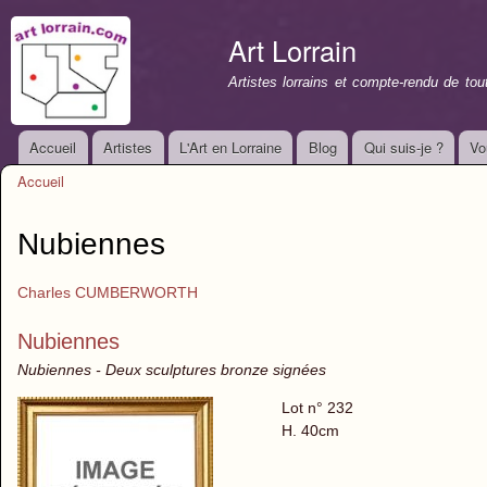
All
con
Art Lorrain
prin
Artistes lorrains et compte-rendu de to
Accueil
Artistes
L'Art en Lorraine
Blog
Qui suis-je ?
Vo
Menu principal
Accueil
Vous êtes ici
Nubiennes
Charles CUMBERWORTH
Nubiennes
Nubiennes - Deux sculptures bronze signées
Lot n° 232
H. 40cm