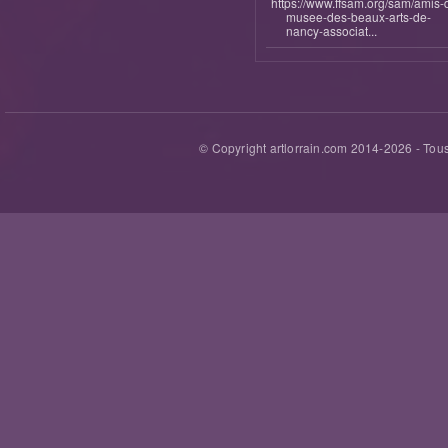
https://www.ffsam.org/sam/amis-
musee-des-beaux-arts-de-
nancy-associat...
© Copyright artlorrain.com 2014-
2026
- Tous