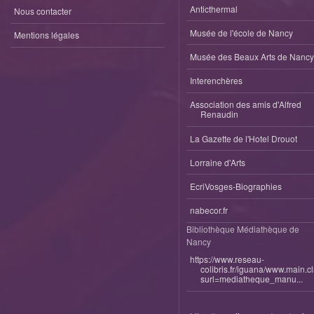
Anticthermal
Nous contacter
Musée de l'école de Nancy
Mentions légales
Musée des Beaux Arts de Nancy
Interenchères
Association des amis d'Alfred
Renaudin
La Gazette de l'Hotel Drouot
Lorraine d'Arts
EcriVosges-Biographies
nabecor.fr
Bibliothèque Médiathèque de
Nancy
https://www.reseau-
colibris.fr/iguana/www.main.c
surl=mediatheque_manu...