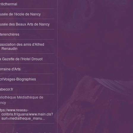
nticthermal
usée de l'école de Nancy
usée des Beaux Arts de Nancy
nterenchères
ssociation des amis d'Alfred
Renaudin
a Gazette de l'Hotel Drouot
orraine d'Arts
criVosges-Biographies
abecor.fr
bliothèque Médiathèque de
ncy
ttps://www.reseau-
colibris.fr/iguana/www.main.cls?
surl=mediatheque_manu...