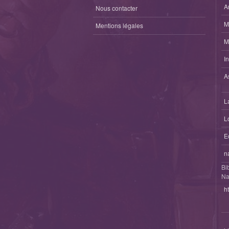
A
Nous contacter
M
Mentions légales
M
I
A
L
L
E
n
Bi
Na
h