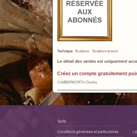
Technique:
Sculpture
Sculpture bronze
Le détail des ventes est uniquement acc
Créez un compte gratuitement pui
CUMBERWORTH Charles
Tarifs
Conditions générales et particulieres
LI