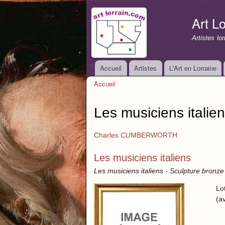
Art Lo
Artistes lo
Accueil
Artistes
L'Art en Lorraine
Menu principal
Accueil
Vous êtes ici
Les musiciens italie
Charles CUMBERWORTH
Les musiciens italiens
Les musiciens italiens - Sculpture bronz
Lo
(a