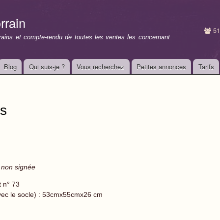
Aller au
contenu
rrain
principal
51
rrains et compte-rendu de toutes les ventes les concernant
Blog
Qui suis-je ?
Vous recherchez
Petites annonces
Tarifs
ns
e non signée
t n° 73
vec le socle) : 53cmx55cmx26 cm