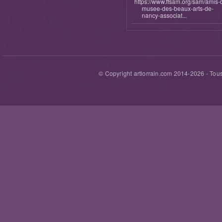
https://www.ffsam.org/sam/amis-
musee-des-beaux-arts-de-
nancy-associat...
© Copyright artlorrain.com 2014-
2026
- Tous