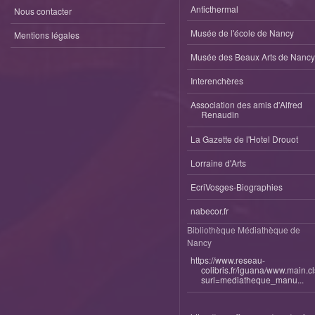
Anticthermal
Nous contacter
Musée de l'école de Nancy
Mentions légales
Musée des Beaux Arts de Nancy
Interenchères
Association des amis d'Alfred
Renaudin
La Gazette de l'Hotel Drouot
Lorraine d'Arts
EcriVosges-Biographies
nabecor.fr
Bibliothèque Médiathèque de
Nancy
https://www.reseau-
colibris.fr/iguana/www.main.c
surl=mediatheque_manu...