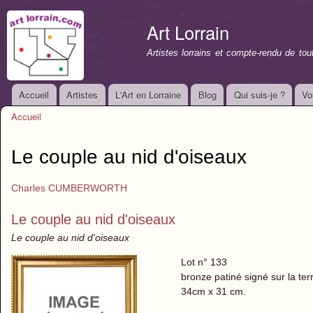
All
con
Art Lorrain
prin
Artistes lorrains et compte-rendu de to
Accueil
Artistes
L'Art en Lorraine
Blog
Qui suis-je ?
Vo
Menu principal
Accueil
Vous êtes ici
Le couple au nid d'oiseaux
Charles CUMBERWORTH
Le couple au nid d'oiseaux
Le couple au nid d'oiseaux
Lot n° 133
bronze patiné signé sur la t
34cm x 31 cm.