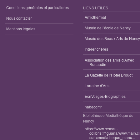
Conditions générales et particulieres
LIENS UTILES
Anticthermal
Nous contacter
Musée de l'école de Nancy
Mentions légales
Musée des Beaux Arts de Nancy
Interenchères
Association des amis d'Alfred
Renaudin
La Gazette de l'Hotel Drouot
Lorraine d'Arts
EcriVosges-Biographies
nabecor.fr
Bibliothèque Médiathèque de
Nancy
https://www.reseau-
colibris.fr/iguana/www.main.c
surl=mediatheque_manu...