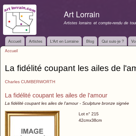
All
con
Art Lorrain
prin
Artistes lorrains et compte-rendu de to
Accueil
Artistes
L'Art en Lorraine
Blog
Qui suis-je ?
Vo
Menu principal
Accueil
Vous êtes ici
La fidélité coupant les ailes de l'
Charles CUMBERWORTH
La fidélité coupant les ailes de l'amour
La fidélité coupant les ailes de l'amour - Sculpture bronze signée
Lot n° 215
42cmx38cm