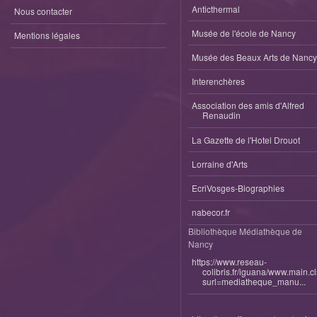
Anticthermal
Nous contacter
Musée de l'école de Nancy
Mentions légales
Musée des Beaux Arts de Nancy
Interenchères
Association des amis d'Alfred
Renaudin
La Gazette de l'Hotel Drouot
Lorraine d'Arts
EcriVosges-Biographies
nabecor.fr
Bibliothèque Médiathèque de
Nancy
https://www.reseau-
colibris.fr/iguana/www.main.c
surl=mediatheque_manu...