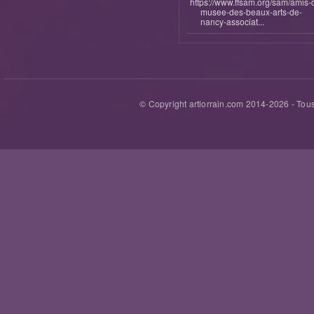
https://www.ffsam.org/sam/amis-
musee-des-beaux-arts-de-
nancy-associat...
© Copyright artlorrain.com 2014-
2026
- Tous