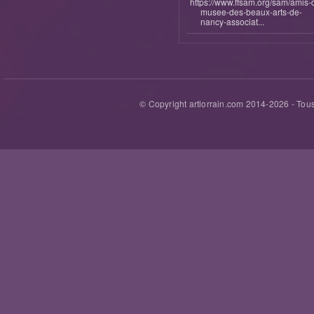
https://www.ffsam.org/sam/amis-
musee-des-beaux-arts-de-
nancy-associat...
© Copyright artlorrain.com 2014-
2026
- Tous