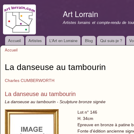
All
con
Art Lorrain
prin
Artistes lorrains et compte-rendu de to
Accueil
Artistes
L'Art en Lorraine
Blog
Qui suis-je ?
Vo
Menu principal
Accueil
Vous êtes ici
La danseuse au tambourin
Charles CUMBERWORTH
La danseuse au tambourin
La danseuse au tambourin - Sculpture bronze signée
Lot n° 146
H. 34cm
Epreuve en bronze à patine 
Fonte d'édition ancienne signé