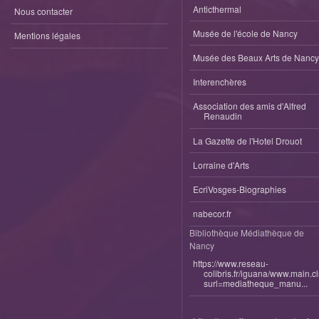
Anticthermal
Nous contacter
Musée de l'école de Nancy
Mentions légales
Musée des Beaux Arts de Nancy
Interenchères
Association des amis d'Alfred
Renaudin
La Gazette de l'Hotel Drouot
Lorraine d'Arts
EcriVosges-Biographies
nabecor.fr
Bibliothèque Médiathèque de
Nancy
https://www.reseau-
colibris.fr/iguana/www.main.c
surl=mediatheque_manu...