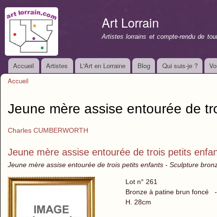
All
con
Art Lorrain
prin
Artistes lorrains et compte-rendu de to
Accueil
Artistes
L'Art en Lorraine
Blog
Qui suis-je ?
Vo
Menu principal
Accueil
Vous êtes ici
Jeune mère assise entourée de tro
Charles CUMBERWORTH
Jeune mère assise entourée de trois petits enfa
Jeune mère assise entourée de trois petits enfants - Sculpture bron
Lot n° 261
Bronze à patine brun foncé
H. 28cm