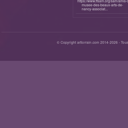
https://www.ffsam.org/sam/amis-
musee-des-beaux-arts-de-
nancy-associat...
© Copyright artlorrain.com 2014-
2026
- Tous