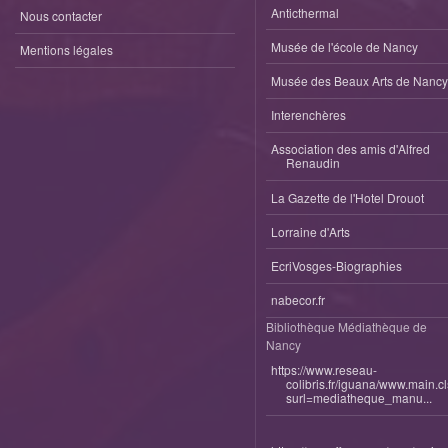
Anticthermal
Nous contacter
Musée de l'école de Nancy
Mentions légales
Musée des Beaux Arts de Nancy
Interenchères
Association des amis d'Alfred
Renaudin
La Gazette de l'Hotel Drouot
Lorraine d'Arts
EcriVosges-Biographies
nabecor.fr
Bibliothèque Médiathèque de
Nancy
https://www.reseau-
colibris.fr/iguana/www.main.c
surl=mediatheque_manu...