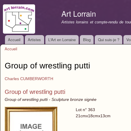
All
con
Art Lorrain
prin
Artistes lorrains et compte-rendu de to
Accueil
Artistes
L'Art en Lorraine
Blog
Qui suis-je ?
Vo
Menu principal
Accueil
Vous êtes ici
Group of wrestling putti
Charles CUMBERWORTH
Group of wrestling putti
Group of wrestling putti - Sculpture bronze signée
Lot n° 363
21cmx18cmx13cm