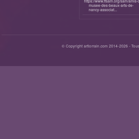
https://www.ffsam.org/sam/amis-
musee-des-beaux-arts-de-
nancy-associat...
© Copyright artlorrain.com 2014-
2026
- Tous