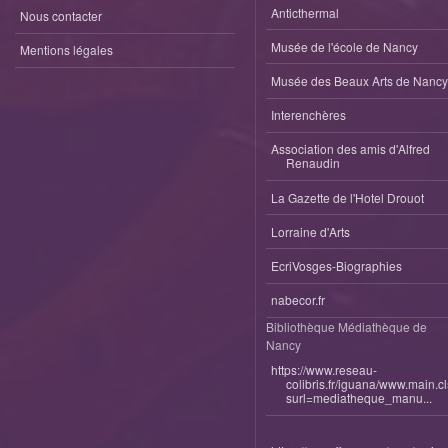
Anticthermal
Nous contacter
Musée de l'école de Nancy
Mentions légales
Musée des Beaux Arts de Nancy
Interenchères
Association des amis d'Alfred
Renaudin
La Gazette de l'Hotel Drouot
Lorraine d'Arts
EcriVosges-Biographies
nabecor.fr
Bibliothèque Médiathèque de
Nancy
https://www.reseau-
colibris.fr/iguana/www.main.c
surl=mediatheque_manu...