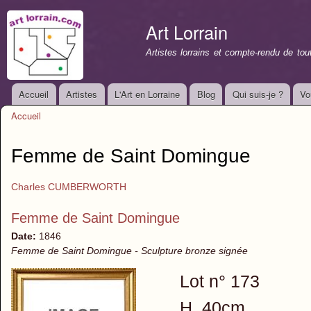
All
con
Art Lorrain
prin
Artistes lorrains et compte-rendu de to
Accueil
Artistes
L'Art en Lorraine
Blog
Qui suis-je ?
Vo
Menu principal
Accueil
Vous êtes ici
Femme de Saint Domingue
Charles CUMBERWORTH
Femme de Saint Domingue
Date:
1846
Femme de Saint Domingue - Sculpture bronze signée
Lot n° 173
H. 40cm