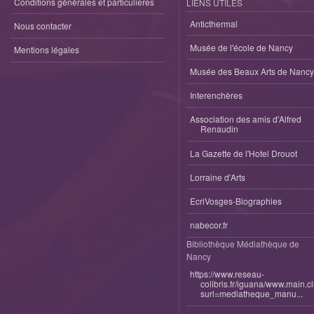
Conditions générales et particulieres
LIENS UTILES
Anticthermal
Nous contacter
Musée de l'école de Nancy
Mentions légales
Musée des Beaux Arts de Nancy
Interenchères
Association des amis d'Alfred
Renaudin
La Gazette de l'Hotel Drouot
Lorraine d'Arts
EcriVosges-Biographies
nabecor.fr
Bibliothèque Médiathèque de
Nancy
https://www.reseau-
colibris.fr/iguana/www.main.c
surl=mediatheque_manu...