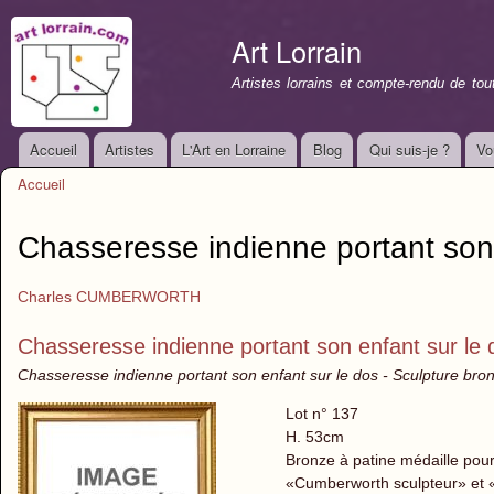
All
con
Art Lorrain
prin
Artistes lorrains et compte-rendu de to
Accueil
Artistes
L'Art en Lorraine
Blog
Qui suis-je ?
Vo
Menu principal
Accueil
Vous êtes ici
Chasseresse indienne portant son 
Charles CUMBERWORTH
Chasseresse indienne portant son enfant sur le 
Chasseresse indienne portant son enfant sur le dos - Sculpture bro
Lot n° 137
H. 53cm
Bronze à patine médaille pou
«Cumberworth sculpteur» et «