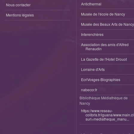
Anticthermal
Nous contacter
Musée de l'école de Nancy
Mentions légales
Musée des Beaux Arts de Nancy
Interenchères
Association des amis d'Alfred
Renaudin
La Gazette de l'Hotel Drouot
Lorraine d'Arts
EcriVosges-Biographies
nabecor.fr
Bibliothèque Médiathèque de
Nancy
https://www.reseau-
colibris.fr/iguana/www.main.c
surl=mediatheque_manu...