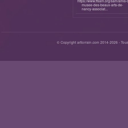
https://www.ffsam.org/sam/amis-
musee-des-beaux-arts-de-
nancy-associat...
© Copyright artlorrain.com 2014-
2026
- Tous