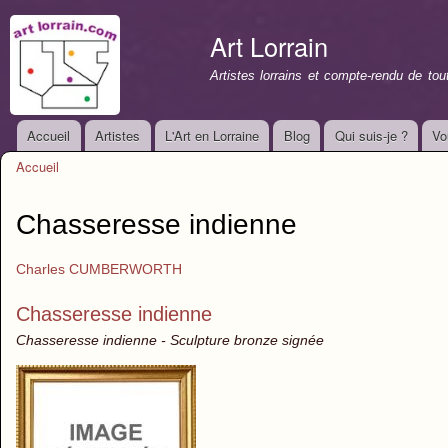
All
con
Art Lorrain
prin
Artistes lorrains et compte-rendu de to
Accueil
Artistes
L'Art en Lorraine
Blog
Qui suis-je ?
Vo
Menu principal
Accueil
Vous êtes ici
Chasseresse indienne
Charles CUMBERWORTH
Chasseresse indienne
Chasseresse indienne - Sculpture bronze signée