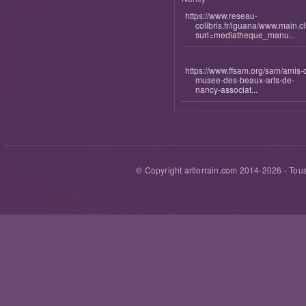
https://www.reseau-
colibris.fr/iguana/www.main.c
surl=mediatheque_manu...
https://www.ffsam.org/sam/amis-
musee-des-beaux-arts-de-
nancy-associat...
© Copyright artlorrain.com 2014-
2026
- Tous