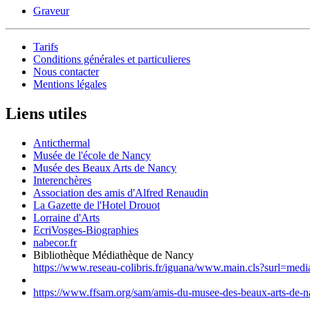
Graveur
Tarifs
Conditions générales et particulieres
Nous contacter
Mentions légales
Liens utiles
Anticthermal
Musée de l'école de Nancy
Musée des Beaux Arts de Nancy
Interenchères
Association des amis d'Alfred Renaudin
La Gazette de l'Hotel Drouot
Lorraine d'Arts
EcriVosges-Biographies
nabecor.fr
Bibliothèque Médiathèque de Nancy
https://www.reseau-colibris.fr/iguana/www.main.cls?surl=med
https://www.ffsam.org/sam/amis-du-musee-des-beaux-arts-de-na