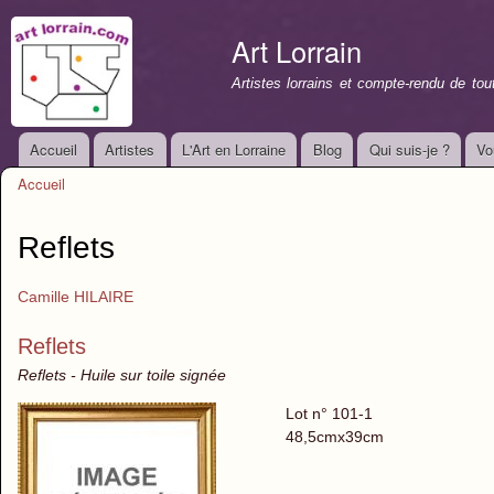
All
con
Art Lorrain
prin
Artistes lorrains et compte-rendu de to
Accueil
Artistes
L'Art en Lorraine
Blog
Qui suis-je ?
Vo
Menu principal
Accueil
Vous êtes ici
Reflets
Camille HILAIRE
Reflets
Reflets - Huile sur toile signée
Lot n° 101-1
48,5cmx39cm