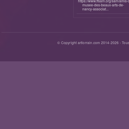
https://www.ffsam.org/sam/amis-
musee-des-beaux-arts-de-
nancy-associat...
© Copyright artlorrain.com 2014-
2026
- Tous