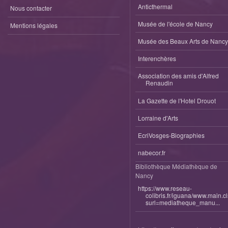
Anticthermal
Nous contacter
Musée de l'école de Nancy
Mentions légales
Musée des Beaux Arts de Nancy
Interenchères
Association des amis d'Alfred
Renaudin
La Gazette de l'Hotel Drouot
Lorraine d'Arts
EcriVosges-Biographies
nabecor.fr
Bibliothèque Médiathèque de
Nancy
https://www.reseau-
colibris.fr/iguana/www.main.c
surl=mediatheque_manu...