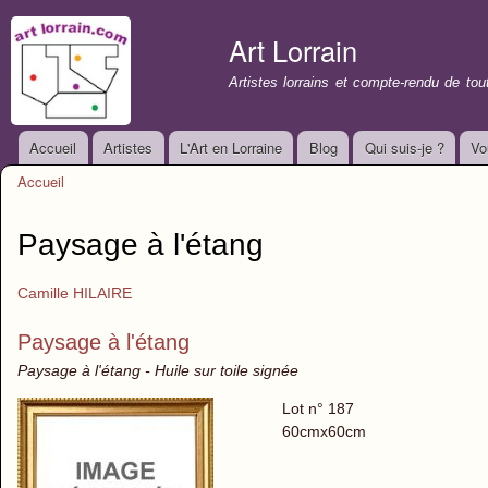
All
con
Art Lorrain
prin
Artistes lorrains et compte-rendu de to
Accueil
Artistes
L'Art en Lorraine
Blog
Qui suis-je ?
Vo
Menu principal
Accueil
Vous êtes ici
Paysage à l'étang
Camille HILAIRE
Paysage à l'étang
Paysage à l'étang - Huile sur toile signée
Lot n° 187
60cmx60cm