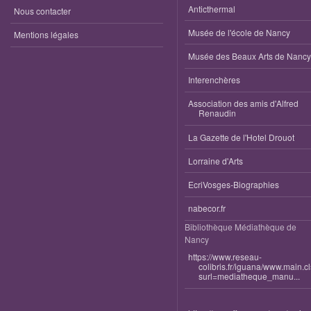
Anticthermal
Nous contacter
Musée de l'école de Nancy
Mentions légales
Musée des Beaux Arts de Nancy
Interenchères
Association des amis d'Alfred
Renaudin
La Gazette de l'Hotel Drouot
Lorraine d'Arts
EcriVosges-Biographies
nabecor.fr
Bibliothèque Médiathèque de
Nancy
https://www.reseau-
colibris.fr/iguana/www.main.c
surl=mediatheque_manu...