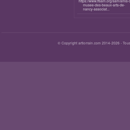
https://www.ffsam.org/sam/amis-
musee-des-beaux-arts-de-
nancy-associat...
© Copyright artlorrain.com 2014-
2026
- Tous