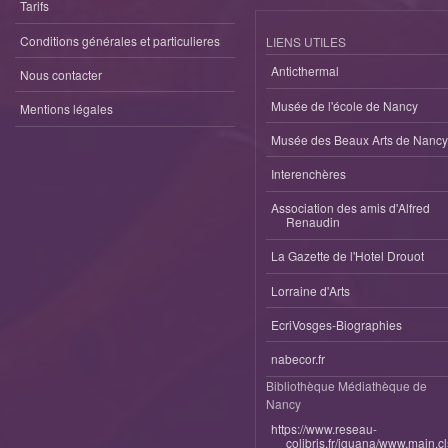
Tarifs
Conditions générales et particulieres
LIENS UTILES
Anticthermal
Nous contacter
Musée de l'école de Nancy
Mentions légales
Musée des Beaux Arts de Nancy
Interenchères
Association des amis d'Alfred
Renaudin
La Gazette de l'Hotel Drouot
Lorraine d'Arts
EcriVosges-Biographies
nabecor.fr
Bibliothèque Médiathèque de
Nancy
https://www.reseau-
colibris.fr/iguana/www.main.c