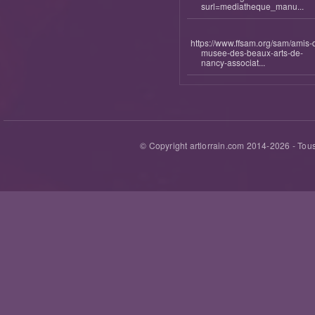
surl=mediatheque_manu...
https://www.ffsam.org/sam/amis-
musee-des-beaux-arts-de-
nancy-associat...
© Copyright artlorrain.com 2014-
2026
- Tous