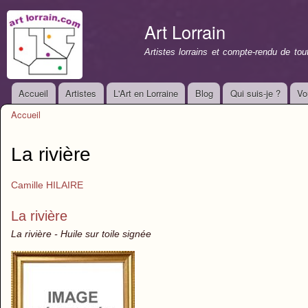
All
con
Art Lorrain
prin
Artistes lorrains et compte-rendu de to
Accueil
Artistes
L'Art en Lorraine
Blog
Qui suis-je ?
Vo
Menu principal
Accueil
Vous êtes ici
La rivière
Camille HILAIRE
La rivière
La rivière - Huile sur toile signée