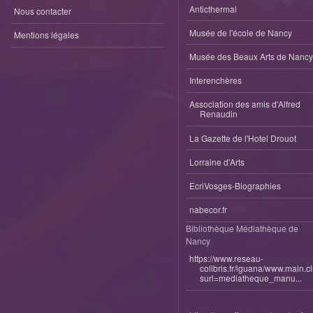
Anticthermal
Nous contacter
Musée de l'école de Nancy
Mentions légales
Musée des Beaux Arts de Nancy
Interenchères
Association des amis d'Alfred
Renaudin
La Gazette de l'Hotel Drouot
Lorraine d'Arts
EcriVosges-Biographies
nabecor.fr
Bibliothèque Médiathèque de
Nancy
https://www.reseau-
colibris.fr/iguana/www.main.c
surl=mediatheque_manu...