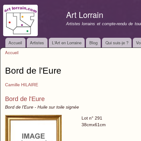
All
con
Art Lorrain
prin
Artistes lorrains et compte-rendu de to
Accueil
Artistes
L'Art en Lorraine
Blog
Qui suis-je ?
Vo
Menu principal
Accueil
Vous êtes ici
Bord de l'Eure
Camille HILAIRE
Bord de l'Eure
Bord de l'Eure - Huile sur toile signée
Lot n° 291
38cmx61cm