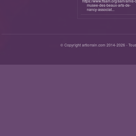
https://www.ffsam.org/sam/amis-
musee-des-beaux-arts-de-
nancy-associat...
© Copyright artlorrain.com 2014-
2026
- Tous