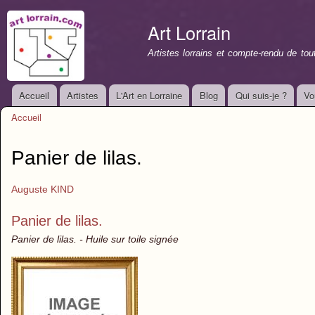
All
con
Art Lorrain
prin
Artistes lorrains et compte-rendu de to
Accueil
Artistes
L'Art en Lorraine
Blog
Qui suis-je ?
Vo
Menu principal
Accueil
Vous êtes ici
Panier de lilas.
Auguste KIND
Panier de lilas.
Panier de lilas. - Huile sur toile signée