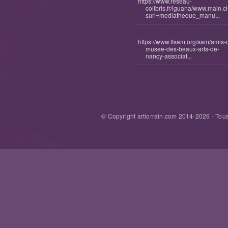
https://www.reseau-
colibris.fr/iguana/www.main.c
surl=mediatheque_manu...
https://www.ffsam.org/sam/amis-
musee-des-beaux-arts-de-
nancy-associat...
© Copyright artlorrain.com 2014-
2026
- Tous