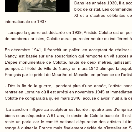
Dans les années 1930, il a acqui
bloc de cristal. Les commande
XI et à d'autres célébrités de 
internationale de 1937.
- Lorsque la guerre est déclarée en 1939, Aristide Colotte est un 
de nombreux artistes, Colotte aurait pu rester neutre ou indifférent à 
En décembre 1941, il franchit un palier en acceptant de réaliser u
Nancy, est basée sur une souscription qui remporte un vif succès 
L'épée monumentale de Colotte, haute de deux mètres, jaillissant
pompes à l'Hôtel de Ville de Nancy en mars 1942 afin que la populat
Français par le préfet de Meurthe-et-Moselle, en présence de l'artis
- Dès la fin de la guerre, pendant plus d'une année, l'artiste nancé
rentrer en Lorraine où il est arrêté en novembre 1945 et immédiateme
Colotte ne comparaîtra qu'en mars 1946, accusé d'avoir "nuit à la d
La sanction infligée au sculpteur est lourde : quatre ans d'empri
biens sous séquestre. A 61 ans, le destin de Colotte bascule. Il est 
reste un paria car le comité national d'épuration des artistes lui
songe à quitter la France mais finalement décide de s'installer en 