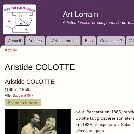
All
con
Art Lorrain
prin
Artistes lorrains et compte-rendu de to
Accueil
Artistes
L'Art en Lorraine
Blog
Qui suis-je ?
Vo
Menu principal
Accueil
Vous êtes ici
Aristide COLOTTE
Aristide COLOTTE
(1885 - 1959)
Ville:
Baccarat (54)
2 ventes futures
Né à Baccarat en 1885, rapideme
Colotte fait prospérer son ate
En 1929, il expose au Salon d
pièces uniques.