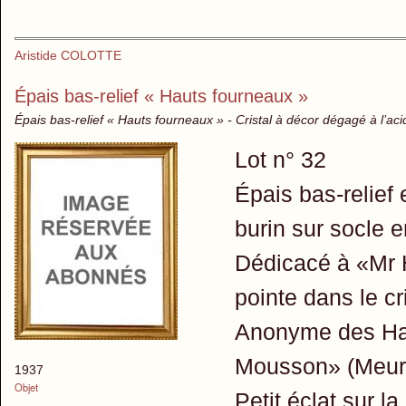
Aristide COLOTTE
Épais bas-relief « Hauts fourneaux »
Épais bas-relief « Hauts fourneaux » - Cristal à décor dégagé à l’acid
Lot n° 32
Épais bas-relief 
burin sur socle e
Dédicacé à «Mr 
pointe dans le c
Anonyme des Hau
Mousson» (Meurt
1937
Objet
Petit éclat sur l