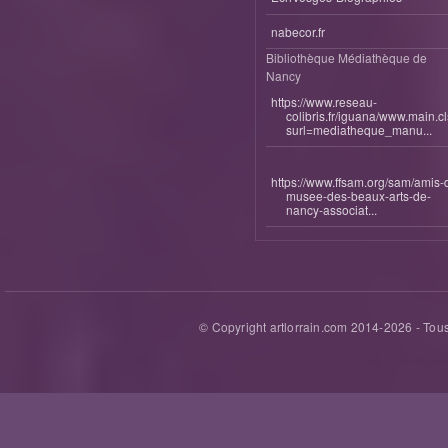
nabecor.fr
Bibliothèque Médiathèque de
Nancy
https://www.reseau-
colibris.fr/iguana/www.main.c
surl=mediatheque_manu...
https://www.ffsam.org/sam/amis-
musee-des-beaux-arts-de-
nancy-associat...
© Copyright artlorrain.com 2014-
2026
- Tous