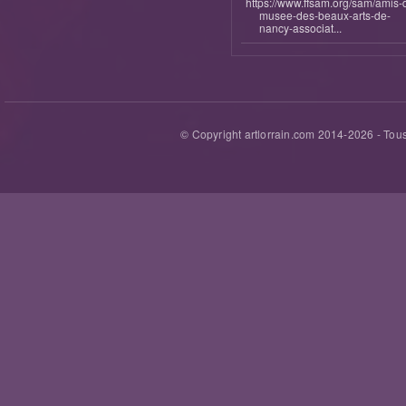
https://www.ffsam.org/sam/amis-
musee-des-beaux-arts-de-
nancy-associat...
© Copyright artlorrain.com 2014-
2026
- Tous