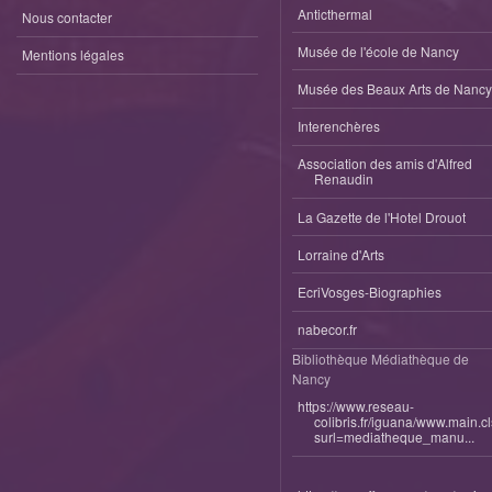
Anticthermal
Nous contacter
Musée de l'école de Nancy
Mentions légales
Musée des Beaux Arts de Nancy
Interenchères
Association des amis d'Alfred
Renaudin
La Gazette de l'Hotel Drouot
Lorraine d'Arts
EcriVosges-Biographies
nabecor.fr
Bibliothèque Médiathèque de
Nancy
https://www.reseau-
colibris.fr/iguana/www.main.c
surl=mediatheque_manu...