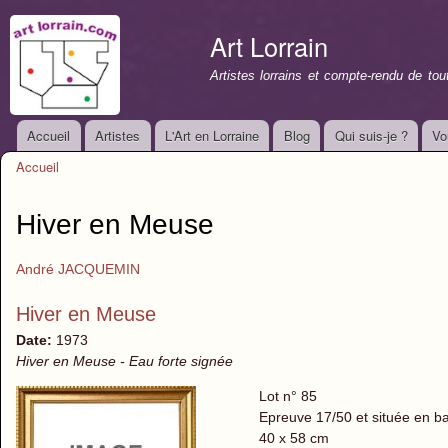
All
con
Art Lorrain
prin
Artistes lorrains et compte-rendu de to
Accueil
Artistes
L'Art en Lorraine
Blog
Qui suis-je ?
Vo
Menu principal
Accueil
Vous êtes ici
Hiver en Meuse
André JACQUEMIN
Hiver en Meuse
Date:
1973
Hiver en Meuse - Eau forte signée
Lot n° 85
Epreuve 17/50 et située en b
40 x 58 cm