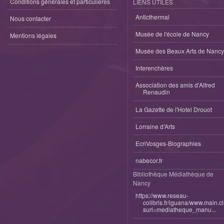
Conditions générales et particulieres
LIENS UTILES
Anticthermal
Nous contacter
Musée de l'école de Nancy
Mentions légales
Musée des Beaux Arts de Nancy
Interenchères
Association des amis d'Alfred
Renaudin
La Gazette de l'Hotel Drouot
Lorraine d'Arts
EcriVosges-Biographies
nabecor.fr
Bibliothèque Médiathèque de
Nancy
https://www.reseau-
colibris.fr/iguana/www.main.c
surl=mediatheque_manu...