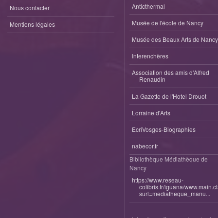
Anticthermal
Nous contacter
Musée de l'école de Nancy
Mentions légales
Musée des Beaux Arts de Nancy
Interenchères
Association des amis d'Alfred
Renaudin
La Gazette de l'Hotel Drouot
Lorraine d'Arts
EcriVosges-Biographies
nabecor.fr
Bibliothèque Médiathèque de
Nancy
https://www.reseau-
colibris.fr/iguana/www.main.c
surl=mediatheque_manu...