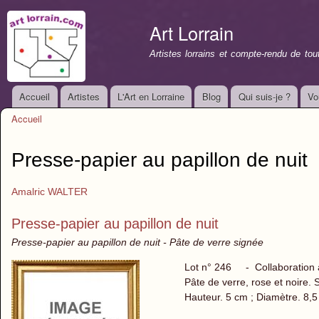
All
con
Art Lorrain
prin
Artistes lorrains et compte-rendu de to
Accueil
Artistes
L'Art en Lorraine
Blog
Qui suis-je ?
Vo
Menu principal
Accueil
Vous êtes ici
Presse-papier au papillon de nuit
Amalric WALTER
Presse-papier au papillon de nuit
Presse-papier au papillon de nuit - Pâte de verre signée
Lot n° 246 - Collaboration 
Pâte de verre, rose et noire.
Hauteur. 5 cm ; Diamètre. 8,5