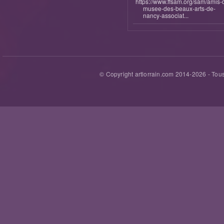
https://www.ffsam.org/sam/amis-
musee-des-beaux-arts-de-
nancy-associat...
© Copyright artlorrain.com 2014-
2026
- Tous