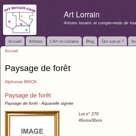
All
con
Art Lorrain
prin
Artistes lorrains et compte-rendu de to
Accueil
Artistes
L'Art en Lorraine
Blog
Qui suis-je ?
Vo
Menu principal
Accueil
Vous êtes ici
Paysage de forêt
Alphonse BIRCK
Paysage de forêt
Paysage de forêt - Aquarelle signée
Lot n° 270
45cmx30cm