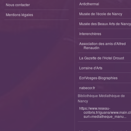
Anticthermal
Nous contacter
Musée de l'école de Nancy
Mentions légales
Musée des Beaux Arts de Nancy
Interenchères
Association des amis d'Alfred
Renaudin
La Gazette de l'Hotel Drouot
Lorraine d'Arts
EcriVosges-Biographies
nabecor.fr
Bibliothèque Médiathèque de
Nancy
https://www.reseau-
colibris.fr/iguana/www.main.c
surl=mediatheque_manu...