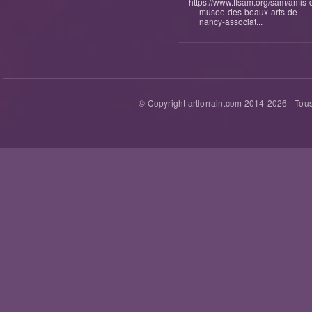
https://www.ffsam.org/sam/amis-
musee-des-beaux-arts-de-
nancy-associat...
© Copyright artlorrain.com 2014-
2026
- Tous