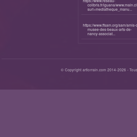
https://www.reseau-
colibris.fr/iguana/www.main.c
surl=mediatheque_manu...
https://www.ffsam.org/sam/amis-
musee-des-beaux-arts-de-
nancy-associat...
© Copyright artlorrain.com 2014-
2026
- Tous